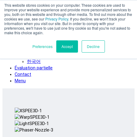
This website stores cookies on your computer. These cookies are used to
Skip to main content
improve your website experience and provide more personalized services to
SPEE3D
you, both on this website and through other media. To find out more about the
cookies we use, see our
Privacy Policy
. If you decline, we won't track your
Français
information when you visit our site. But in order to comply with your
preferences, we'll have to use just one tiny cookie so that you're not asked to
English
make this choice again.
Español
Deutsch
Preferences
Accept
Decline
Italiano
日本語
한국어
Évaluation partielle
Contact
Menu