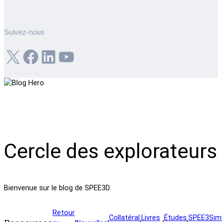
Suivez-nous
X
Facebook
LinkedIn
YouTube
Cercle des explorateurs
Bienvenue sur le blog de SPEE3D.
Retour
Collatéral
Livres
Études
SPEE3Simu