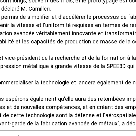
 sont longs, souvent des mois, et le prototypage est co
déclaré M. Camilleri.
 permis de simplifier et d'accélérer le processus de fabr
enir la vitesse et l'uniformité requises en termes de r
ation avancée véritablement innovante et transformatric
abilité et les capacités de production de masse de la c
t vice-président de la recherche et de la formation à l
pression métallique à grande vitesse de la SPEE3D qui c
commercialiser la technologie et lancera également de
ous espérons également qu'elle aura des retombées imp
es et de nouvelles compétences, et en créant des emplo
de cette technologie sont la défense et l'aérospatiale,
l'avant-garde de la fabrication avancée de métaux", a dé