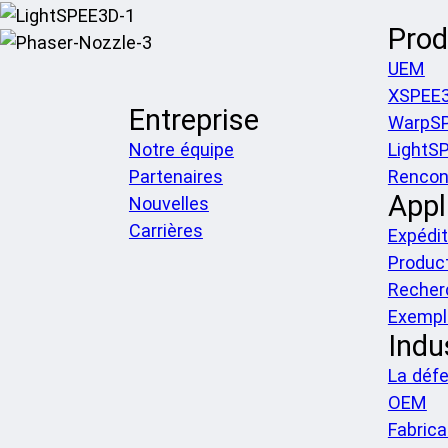
Prod
UEM
XSPEE
Entreprise
WarpS
Notre équipe
LightS
Partenaires
Rencont
Appl
Nouvelles
Carrières
Expédit
Produc
Recher
Exempl
Indu
La déf
OEM
Fabrica