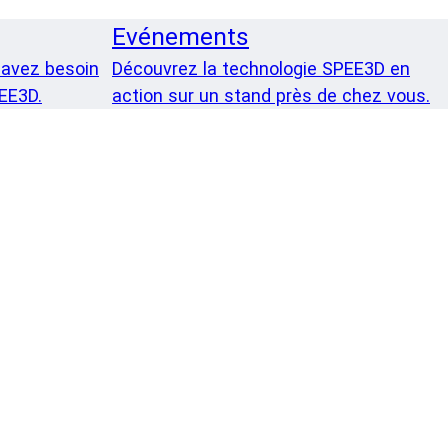
Evénements
 avez besoin
Découvrez la technologie SPEE3D en
PEE3D.
action sur un stand près de chez vous.