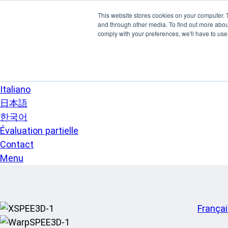
Skip to main content
This website stores cookies on your computer. 
SPEE3D
and through other media. To find out more abo
Français
comply with your preferences, we'll have to use 
English
Español
Deutsch
Italiano
日本語
한국어
Évaluation partielle
Contact
Menu
França