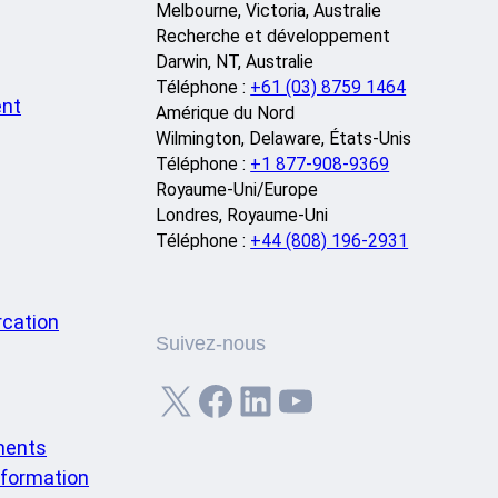
Melbourne, Victoria, Australie
Recherche et développement
Darwin, NT, Australie
Téléphone :
+61 (03) 8759 1464
ent
Amérique du Nord
Wilmington, Delaware, États-Unis
Téléphone :
+1 877-908-9369
Royaume-Uni/Europe
Londres, Royaume-Uni
Téléphone :
+44 (808) 196-2931
cation
Suivez-nous
X
Facebook
LinkedIn
YouTube
ments
information