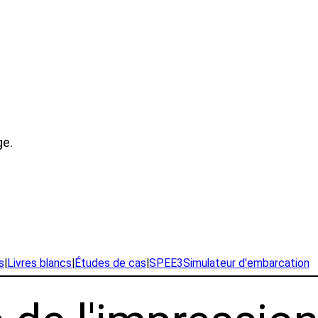
ge.
s
|
Livres blancs
|
Études de cas
|
SPEE3Simulateur d'embarcation