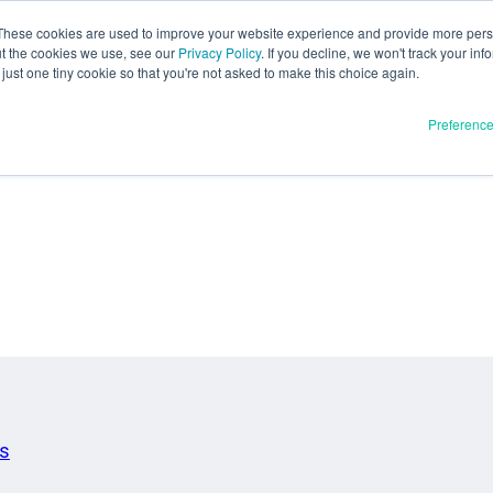
These cookies are used to improve your website experience and provide more perso
ut the cookies we use, see our
Privacy Policy
. If you decline, we won't track your inf
just one tiny cookie so that you're not asked to make this choice again.
Preferenc
is