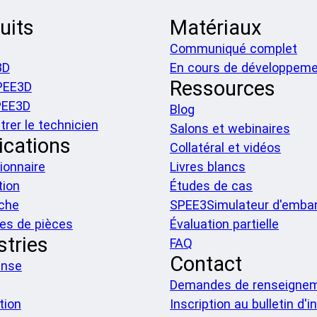
uits
Matériaux
Communiqué complet
3D
En cours de développem
Ressources
PEE3D
PEE3D
Blog
rer le technicien
Salons et webinaires
ications
Collatéral et vidéos
ionnaire
Livres blancs
tion
Études de cas
che
SPEE3Simulateur d'embar
es de pièces
Évaluation partielle
stries
FAQ
Contact
ense
Demandes de renseigne
tion
Inscription au bulletin d'