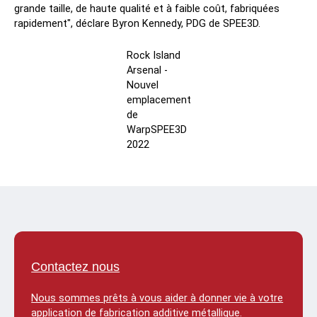
grande taille, de haute qualité et à faible coût, fabriquées
rapidement", déclare Byron Kennedy, PDG de SPEE3D.
Rock Island
Arsenal -
Nouvel
emplacement
de
WarpSPEE3D
2022
Contactez nous
Nous sommes prêts à vous aider à donner vie à votre
application de fabrication additive métallique.