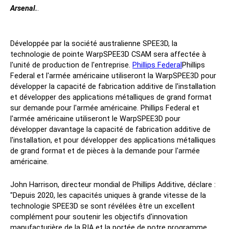
Matériaux
Arsenal.
.
Communiqué complet
Développée par la société australienne SPEE3D, la
En cours de développement
technologie de pointe WarpSPEE3D CSAM sera affectée à
l'unité de production de l'entreprise.
Phillips Federal
Phillips
Ressources
Federal et l'armée américaine utiliseront la WarpSPEE3D pour
développer la capacité de fabrication additive de l'installation
et développer des applications métalliques de grand format
Blog
sur demande pour l'armée américaine. Phillips Federal et
l'armée américaine utiliseront le WarpSPEE3D pour
Salons et webinaires
développer davantage la capacité de fabrication additive de
Collatéral et vidéos
l'installation, et pour développer des applications métalliques
Livres blancs
de grand format et de pièces à la demande pour l'armée
Études de cas
américaine.
SPEE3Simulateur d'embarcation
John Harrison, directeur mondial de Phillips Additive, déclare :
Évaluation partielle
"Depuis 2020, les capacités uniques à grande vitesse de la
FAQ
technologie SPEE3D se sont révélées être un excellent
complément pour soutenir les objectifs d'innovation
manufacturière de la RIA et la portée de notre programme