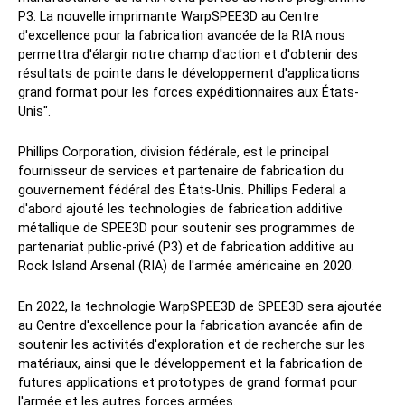
Contact
P3. La nouvelle imprimante WarpSPEE3D au Centre
d'excellence pour la fabrication avancée de la RIA nous
Demandes de renseignements
permettra d'élargir notre champ d'action et d'obtenir des
résultats de pointe dans le développement d'applications
Inscription au bulletin d'information
grand format pour les forces expéditionnaires aux États-
Soutien à la clientèle
Unis".
Phillips Corporation, division fédérale, est le principal
fournisseur de services et partenaire de fabrication du
gouvernement fédéral des États-Unis. Phillips Federal a
d'abord ajouté les technologies de fabrication additive
métallique de SPEE3D pour soutenir ses programmes de
partenariat public-privé (P3) et de fabrication additive au
Rock Island Arsenal (RIA) de l'armée américaine en 2020.
Suivez-nous
X
Facebook
LinkedIn
YouTube
En 2022, la technologie WarpSPEE3D de SPEE3D sera ajoutée
au Centre d'excellence pour la fabrication avancée afin de
soutenir les activités d'exploration et de recherche sur les
matériaux, ainsi que le développement et la fabrication de
futures applications et prototypes de grand format pour
l'armée et les autres forces armées.