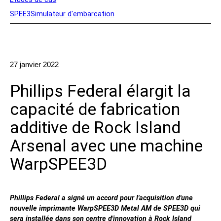
Applications
SPEE3Simulateur d'embarcation
Expéditionnaire
Production
Recherche
27 janvier 2022
Exemples de pièces
Phillips Federal élargit la
Industries
capacité de fabrication
additive de Rock Island
La défense
OEM
Arsenal avec une machine
Fabrication
WarpSPEE3D
Maritime
Ressources naturelles
Recherche universitaire
Phillips Federal a signé un accord pour l'acquisition d'une
Bureaux de services
nouvelle imprimante WarpSPEE3D Metal AM de SPEE3D qui
sera installée dans son centre d'innovation à Rock Island