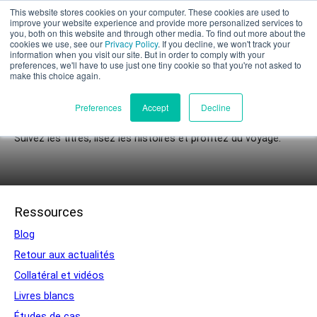
This website stores cookies on your computer. These cookies are used to
Évaluation partielle
improve your website experience and provide more personalized services to
you, both on this website and through other media. To find out more about the
cookies we use, see our
Privacy Policy
. If you decline, we won't track your
information when you visit our site. But in order to comply with your
preferences, we'll have to use just one tiny cookie so that you're not asked to
make this choice again.
Nouvelles
Français
Preferences
Accept
Decline
Suivez les titres, lisez les histoires et profitez du voyage.
Produits
Ressources
UEM
XSPEE3D
Blog
WarpSPEE3D
Retour aux actualités
LightSPEE3D
Collatéral et vidéos
Rencontrer le technicien
Livres blancs
Études de cas