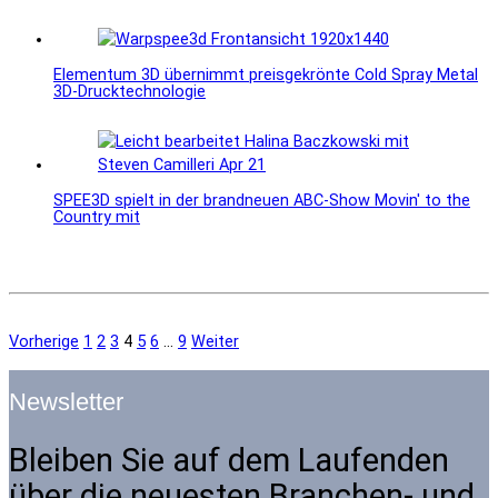
Elementum 3D übernimmt preisgekrönte Cold Spray Metal
3D-Drucktechnologie
SPEE3D spielt in der brandneuen ABC-Show Movin' to the
Country mit
Vorherige
1
2
3
4
5
6
...
9
Weiter
Newsletter
Bleiben Sie auf dem Laufenden
über die neuesten Branchen- und