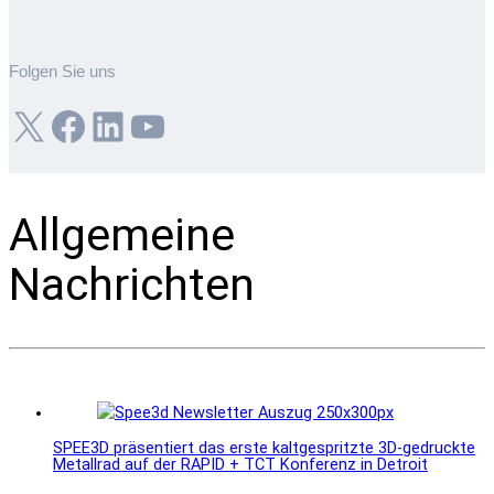
Folgen Sie uns
X
Facebook
LinkedIn
YouTube
Allgemeine
Nachrichten
SPEE3D präsentiert das erste kaltgespritzte 3D-gedruckte
Metallrad auf der RAPID + TCT Konferenz in Detroit