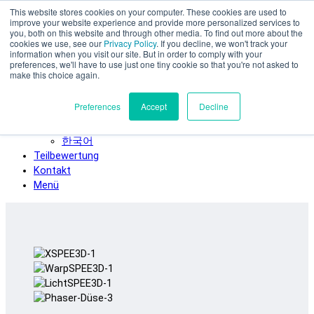
This website stores cookies on your computer. These cookies are used to
Zum Hauptinhalt springen
improve your website experience and provide more personalized services to
SPEE3D
you, both on this website and through other media. To find out more about the
cookies we use, see our
Privacy Policy
. If you decline, we won't track your
Deutsch
information when you visit our site. But in order to comply with your
preferences, we'll have to use just one tiny cookie so that you're not asked to
English
make this choice again.
Español
Français
Preferences
Accept
Decline
Italiano
日本語
한국어
Teilbewertung
Kontakt
Menü